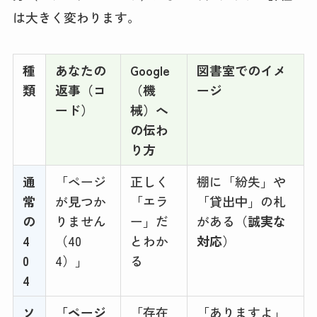
は大きく変わります。
種
あなたの
Google
図書室でのイメ
類
返事（コ
（機
ージ
ード）
械）へ
の伝わ
り方
通
「ページ
正しく
棚に「紛失」や
常
が見つか
「エラ
「貸出中」の札
の
りません
ー」だ
がある（
誠実な
4
（40
とわか
対応
）
0
4）」
る
4
ソ
「ページ
「存在
「ありますよ」