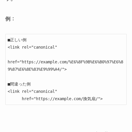
例：
■正しい例

<link rel="canonical" 

href="https://example.com/%E6%8F%9B%E6%B0%97%E6%8
9%87%E6%8E%83%E9%99%A4/">

■間違った例

<link rel="canonical" 

      href="https://example.com/換気扇/">